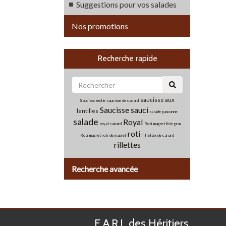
Suggestions pour vos salades
Nos promotions
Recherche rapide
saucisse aux
Saucisse seche
saucisse de canard
Saucisse
sauci
lentilles
salade gasconne
salade
Royal
royal canard
Roti magret foie gras
roti
Roti magret
roti de magret
rillettes de canard
rillettes
Recherche avancée
E.A.R.L des Héritiers