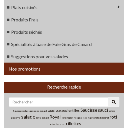
Plats cuisinés
Produits Frais
Produits séchés
Spécialités à base de Foie Gras de Canard
Suggestions pour vos salades
Nos promotions
Recherche rapide
Saucisse
sauci
saucisse aux lentilles
Saucisse seche
saucisse de canard
salade
salade
Royal
roti
gasconne
royal canard
Roti magret foie gras
Roti magret
roti de magret
rillettes
rillettes de canard