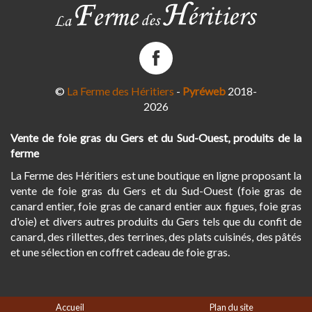
La
Ferme
des
©
La Ferme des Héritiers
-
Pyréweb
2018-
Héritiers
2026
sur
Facebook
Vente de foie gras du Gers et du Sud-Ouest, produits de la
ferme
La Ferme des Héritiers est une boutique en ligne proposant la
vente de foie gras du Gers et du Sud-Ouest (foie gras de
canard entier, foie gras de canard entier aux figues, foie gras
d'oie) et divers autres produits du Gers tels que du confit de
canard, des rillettes, des terrines, des plats cuisinés, des pâtés
et une sélection en coffret cadeau de foie gras.
Accueil
Plan du site