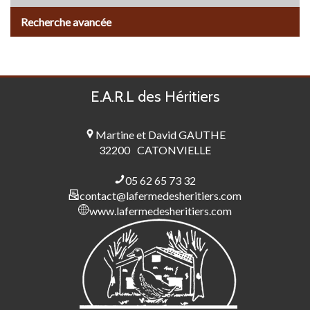
Recherche avancée
E.A.R.L des Héritiers
Martine et David GAUTHE
32200
CATONVIELLE
05 62 65 73 32
contact@lafermedesheritiers.com
www.lafermedesheritiers.com