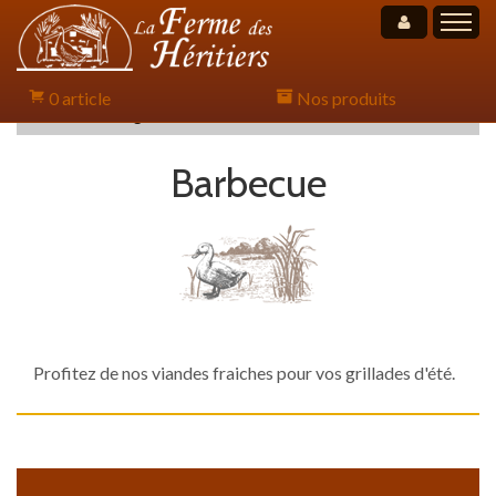
Mon compt
0 article
Nos produits
Accueil
Catalogue
Barbecue
Accueil
Barbecue
Présentation
Nos partenaires
Nos promotions
Contact
Profitez de nos viandes fraiches pour vos grillades d'été.