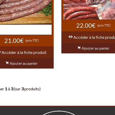
22.00€
(prix TTC)
Accéder à la fiche produ
21.00€
(prix TTC)
Ajouter au panier
Accéder à la fiche produit
Ajouter au panier
her
1
à
3
(sur
3
produits)