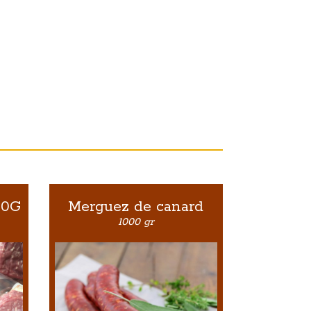
00G
Merguez de canard
1000 gr