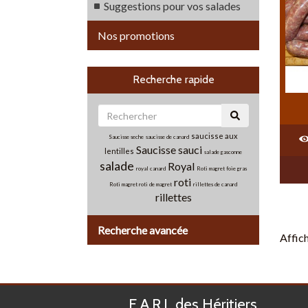
Suggestions pour vos salades
Nos promotions
Recherche rapide
saucisse aux
Saucisse seche
saucisse de canard
Saucisse
sauci
lentilles
salade gasconne
salade
Royal
royal canard
Roti magret foie gras
roti
Roti magret
roti de magret
rillettes de canard
rillettes
Recherche avancée
Affic
E.A.R.L des Héritiers