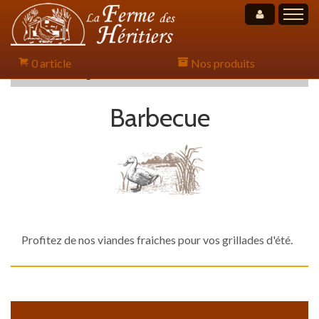
Mon compt
0 article
Nos produits
Accueil
Catalogue
Barbecue
Accueil
Barbecue
Présentation
Nos partenaires
Nos promotions
Contact
Profitez de nos viandes fraiches pour vos grillades d'été.