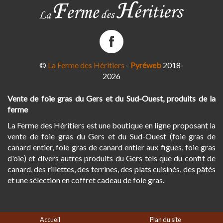
La
Ferme
des
©
La Ferme des Héritiers
-
Pyréweb
2018-
Héritiers
2026
sur
Facebook
Vente de foie gras du Gers et du Sud-Ouest, produits de la
ferme
La Ferme des Héritiers est une boutique en ligne proposant la
vente de foie gras du Gers et du Sud-Ouest (foie gras de
canard entier, foie gras de canard entier aux figues, foie gras
d'oie) et divers autres produits du Gers tels que du confit de
canard, des rillettes, des terrines, des plats cuisinés, des pâtés
et une sélection en coffret cadeau de foie gras.
Accueil
Plan du site