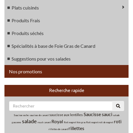
Plats cuisinés
Produits Frais
Produits séchés
Spécialités à base de Foie Gras de Canard
Suggestions pour vos salades
Nos promotions
Recherche rapide
Saucisse
sauci
saucisse aux lentilles
Saucisse seche
saucisse de canard
salade
salade
Royal
roti
gasconne
royal canard
Roti magret foie gras
Roti magret
roti de magret
rillettes
rillettes de canard