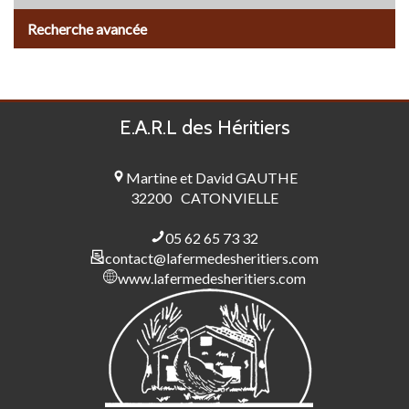
Recherche avancée
E.A.R.L des Héritiers
Martine et David GAUTHE
32200
CATONVIELLE
05 62 65 73 32
contact@lafermedesheritiers.com
www.lafermedesheritiers.com