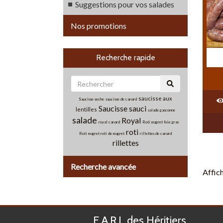
Suggestions pour vos salades
Nos promotions
Recherche rapide
saucisse aux
Saucisse seche
saucisse de canard
Saucisse
sauci
lentilles
salade gasconne
salade
Royal
royal canard
Roti magret foie gras
roti
Roti magret
roti de magret
rillettes de canard
rillettes
Recherche avancée
Affic
E.A.R.L des Héritiers