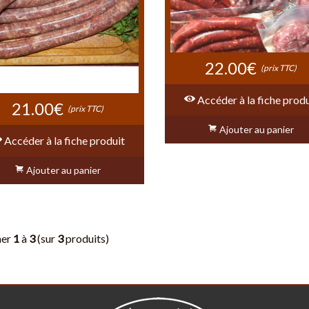
22.00€
(prix TTC)
Accéder à la fiche produ
21.00€
(prix TTC)
Ajouter au panier
Accéder à la fiche produit
Ajouter au panier
her
1
à
3
(sur
3
produits)