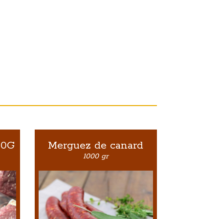
00G
Merguez de canard
1000 gr